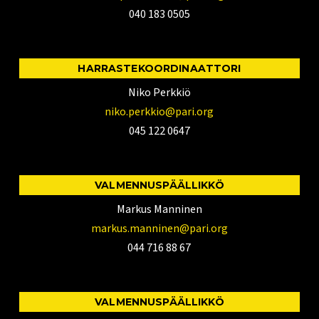
040 183 0505
HARRASTEKOORDINAATTORI
Niko Perkkiö
niko.perkkio@pari.org
045 122 0647
VALMENNUSPÄÄLLIKKÖ
Markus Manninen
markus.manninen@pari.org
044 716 88 67
VALMENNUSPÄÄLLIKKÖ