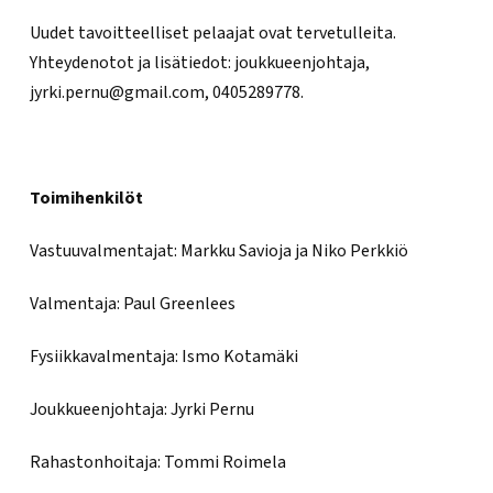
Uudet tavoitteelliset pelaajat ovat tervetulleita.
Yhteydenotot ja lisätiedot: joukkueenjohtaja,
jyrki.pernu@gmail.com, 0405289778.
Toimihenkilöt
Vastuuvalmentajat: Markku Savioja ja Niko Perkkiö
Valmentaja: Paul Greenlees
Fysiikkavalmentaja: Ismo Kotamäki
Joukkueenjohtaja: Jyrki Pernu
Rahastonhoitaja: Tommi Roimela