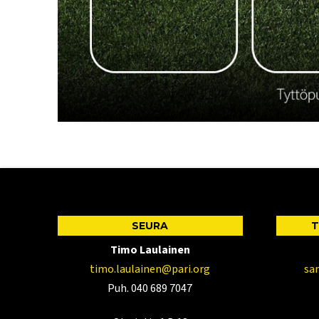
SEURA
T
Timo Laulainen
timo.laulainen@pari.org
sa
Puh. 040 689 7047