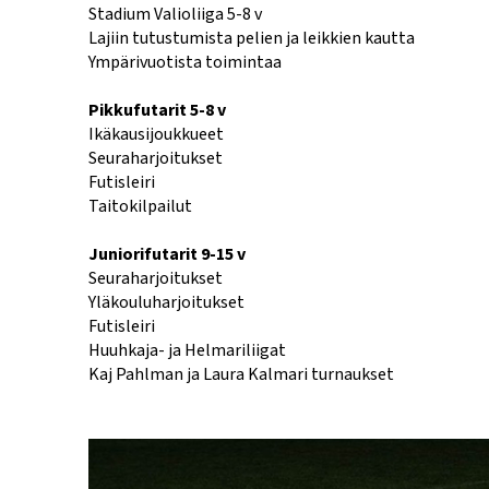
Stadium Valioliiga 5-8 v
Lajiin tutustumista pelien ja leikkien kautta
Ympärivuotista toimintaa
Pikkufutarit 5-8 v
Ikäkausijoukkueet
Seuraharjoitukset
Futisleiri
Taitokilpailut
Juniorifutarit 9-15 v
Seuraharjoitukset
Yläkouluharjoitukset
Futisleiri
Huuhkaja- ja Helmariliigat
Kaj Pahlman ja Laura Kalmari turnaukset