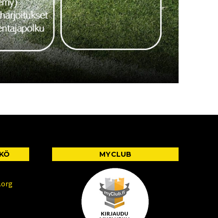
KKÖ
MYCLUB
.org