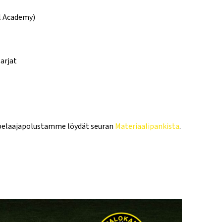
l Academy)
sarjat
pelaajapolustamme löydät seuran
Materiaalipankista
.