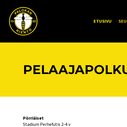
ETUSIVU
SEU
PELAAJAPOLK
Pörriäiset
Stadium Perhefutis 2-4 v