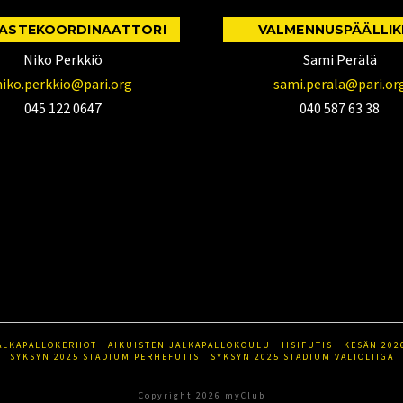
ASTEKOORDINAATTORI
VALMENNUSPÄÄLLI
Niko Perkkiö
Sami Perälä
niko.perkkio@pari.org
sami.perala@pari.or
045 122 0647
040 587 63 38
ALKAPALLOKERHOT
AIKUISTEN JALKAPALLOKOULU
IISIFUTIS
KESÄN 202
SYKSYN 2025 STADIUM PERHEFUTIS
SYKSYN 2025 STADIUM VALIOLIIGA
Copyright 2026 myClub