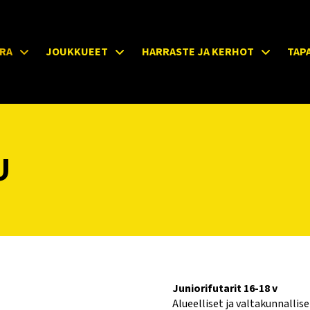
RA
JOUKKUEET
HARRASTE JA KERHOT
TAP
U
Juniorifutarit 16-18 v
Alueelliset ja valtakunnallise