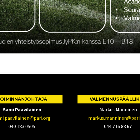
OIMINNANJOHTAJA
VALMENNUSPÄÄLLI
Sami Paavilainen
Markus Manninen
mi.paavilainen@pari.org
markus.manninen@pari
040 183 0505
044 716 88 67