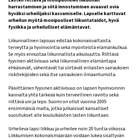
Lasten riittävä ja monipuolinen liikunnan
harrastaminen ja siitä innostuminen avaavat ovia
hyväksi urheilijaksi kasvamiselle. Lapselle karttuvat
urheilun myötä monipuoliset liikuntataidot, hyvä
fysiikka ja urheilulliset elämäntavat.
Liikunnallinen lapsuus edistää kokonaisvaltaista
terveyttä ja hyvinvointia sekä myönteistä elämänkulkua.
Se myös ennustaa liikunnallista aikuisuutta. Riittävä
fyysinen aktiivisuus sekä liikunnallinen elämäntapa
ehkäisevät, vähentävät tai siirtävät erilaisten sairauksien
riskitekijöiden sekä itse sairauksien ilmaantumista.
Päivittäinen fyysinen aktiivisuus on lapsen hyvinvoinnin
kannalta yhtä tärkeää kuin terveellinen ravinto sekä
riittävä uni ja lepo. Suomi on ollut vuonna 2005
ensimmäisiä maita, jotka julkaisivat kansalliset
suositukset alle kouluikäisten lasten liikuntaan.
Urheileva lapsi liikkuu ja urheilee noin 20 tuntia viikossa.
Liikkumisen kokonaismäärään voidaan lukea sisältyvän