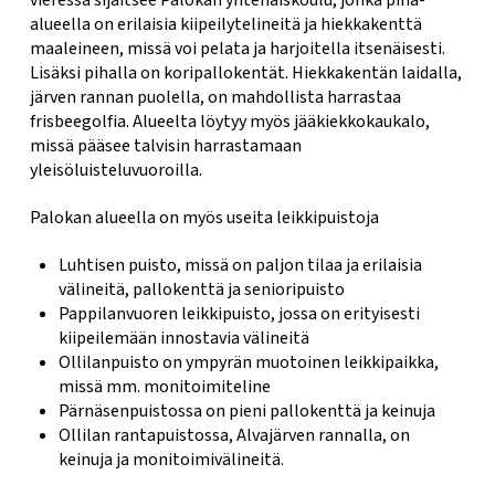
vieressä sijaitsee Palokan yhtenäiskoulu, jonka piha-
alueella on erilaisia kiipeilytelineitä ja hiekkakenttä
maaleineen, missä voi pelata ja harjoitella itsenäisesti.
Lisäksi pihalla on koripallokentät. Hiekkakentän laidalla,
järven rannan puolella, on mahdollista harrastaa
frisbeegolfia. Alueelta löytyy myös jääkiekkokaukalo,
missä pääsee talvisin harrastamaan
yleisöluisteluvuoroilla.
Palokan alueella on myös useita leikkipuistoja
Luhtisen puisto, missä on paljon tilaa ja erilaisia
välineitä, pallokenttä ja senioripuisto
Pappilanvuoren leikkipuisto, jossa on erityisesti
kiipeilemään innostavia välineitä
Ollilanpuisto on ympyrän muotoinen leikkipaikka,
missä mm. monitoimiteline
Pärnäsenpuistossa on pieni pallokenttä ja keinuja
Ollilan rantapuistossa, Alvajärven rannalla, on
keinuja ja monitoimivälineitä.