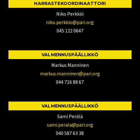
HARRASTEKOORDINAATTORI
Niko Perkkiö
niko.perkkio@pari.org
045 122 0647
VALMENNUSPÄÄLLIKKÖ
Markus Manninen
markus.manninen@pari.org
044 716 88 67
VALMENNUSPÄÄLLIKKÖ
Sami Perälä
sami.perala@pari.org
040 587 63 38