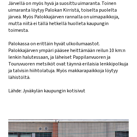
Järvellä on myös hyvä ja suosittu uimaranta. Toinen
uimaranta löytyy Palokan Kirristä, toiselta puolelta
järveä. Myös Palokkajärven rannalla on uimapaikkoja,
mutta niitä ei tällä hetkellä huolleta kaupungin
toimesta.
Palokassa on erittäin hyvät ulkoilumaastot.
Palokkajärven ympäri pääsee heittämään reilun 10 km:n
lenkin halutessaan, ja läheiset Pappilanvuoren ja
Touruvuoren metsiköt ovat täynnä erilaisia lenkkipolkuja
ja talvisin hiihtolatuja. Myös makkarapaikkoja löytyy
lähistöltä.
Lähde: Jyväkylän kaupungin kotisivut