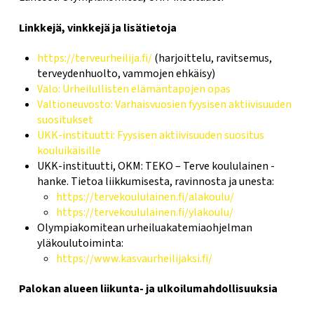
Linkkejä, vinkkejä ja lisätietoja
https://terveurheilija.fi/
(harjoittelu, ravitsemus,
terveydenhuolto, vammojen ehkäisy)
Valo: Urheilullisten elämäntapojen opas
Valtioneuvosto: Varhaisvuosien fyysisen aktiivisuuden
suositukset
UKK-instituutti: Fyysisen aktiivisuuden suositus
kouluikäisille
UKK-instituutti, OKM: TEKO – Terve koululainen -
hanke. Tietoa liikkumisesta, ravinnosta ja unesta:
https://tervekoululainen.fi/alakoulu/
https://tervekoululainen.fi/ylakoulu/
Olympiakomitean urheiluakatemiaohjelman
yläkoulutoiminta:
https://www.kasvaurheilijaksi.fi/
Palokan alueen liikunta- ja ulkoilumahdollisuuksia