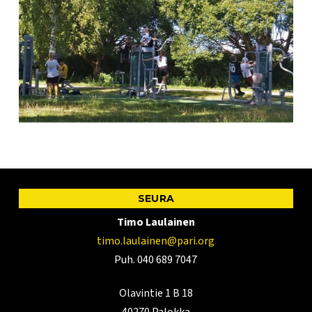
SEURA
Timo Laulainen
timo.laulainen@pari.org
Puh. 040 689 7047
Olavintie 1 B 18
40270 Palokka