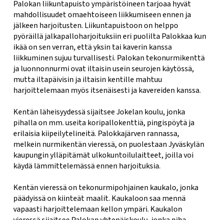
Palokan liikuntapuisto ympäristöineen tarjoaa hyvät
mahdollisuudet omaehtoiseen liikkumiseen ennen ja
jälkeen harjoitusten. Liikuntapuistoon on helppo
pyöräillä jalkapalloharjoituksiin eri puolilta Palokkaa kun
ikää on sen verran, että yksin tai kaverin kanssa
liikkuminen sujuu turvallisesti. Palokan tekonurmikenttä
ja luonnonnurmi ovat iltaisin usein seurojen käytössä,
mutta iltapäivisin ja iltaisin kentille mahtuu
harjoittelemaan myös itsenäisesti ja kavereiden kanssa.
Kentän läheisyydessä sijaitsee Jokelan koulu, jonka
pihalla on mm. useita koripallokenttiä, pingispöytä ja
erilaisia kiipeilytelineitä. Palokkajärven rannassa,
melkein nurmikentän vieressä, on puolestaan Jyväskylän
kaupungin ylläpitämät ulkokuntoilulaitteet, joilla voi
käydä lämmittelemässä ennen harjoituksia.
Kentän vieressä on tekonurmipohjainen kaukalo, jonka
päädyissä on kiinteät maalit. Kaukaloon saa mennä
vapaasti harjoittelemaan kellon ympäri. Kaukalon