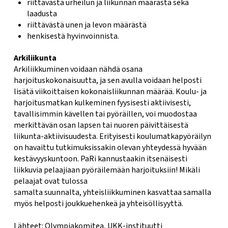
riittävästä urheilun ja liikunnan määrästä sekä
laadusta
riittävästä unen ja levon määrästä
henkisestä hyvinvoinnista.
Arkiliikunta
Arkiliikkuminen voidaan nähdä osana
harjoituskokonaisuutta, ja sen avulla voidaan helposti
lisätä viikoittaisen kokonaisliikunnan määrää. Koulu- ja
harjoitusmatkan kulkeminen fyysisesti aktiivisesti,
tavallisimmin kävellen tai pyöräillen, voi muodostaa
merkittävän osan lapsen tai nuoren päivittäisestä
liikunta-aktiivisuudesta. Erityisesti koulumatkapyöräilyn
on havaittu tutkimuksissakin olevan yhteydessä hyvään
kestävyyskuntoon. PaRi kannustaakin itsenäisesti
liikkuvia pelaajiaan pyöräilemään harjoituksiin! Mikäli
pelaajat ovat tulossa
samalta suunnalta, yhteisliikkuminen kasvattaa samalla
myös helposti joukkuehenkeä ja yhteisöllisyyttä.
Lähteet: Olympiakomitea, UKK-instituutti