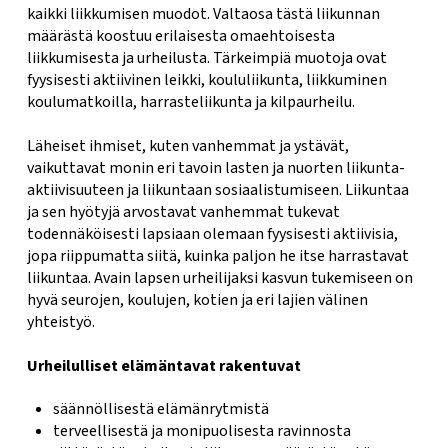
kaikki liikkumisen muodot. Valtaosa tästä liikunnan
määrästä koostuu erilaisesta omaehtoisesta
liikkumisesta ja urheilusta. Tärkeimpiä muotoja ovat
fyysisesti aktiivinen leikki, koululiikunta, liikkuminen
koulumatkoilla, harrasteliikunta ja kilpaurheilu.
Läheiset ihmiset, kuten vanhemmat ja ystävät,
vaikuttavat monin eri tavoin lasten ja nuorten liikunta-
aktiivisuuteen ja liikuntaan sosiaalistumiseen. Liikuntaa
ja sen hyötyjä arvostavat vanhemmat tukevat
todennäköisesti lapsiaan olemaan fyysisesti aktiivisia,
jopa riippumatta siitä, kuinka paljon he itse harrastavat
liikuntaa. Avain lapsen urheilijaksi kasvun tukemiseen on
hyvä seurojen, koulujen, kotien ja eri lajien välinen
yhteistyö.
Urheilulliset elämäntavat rakentuvat
säännöllisestä elämänrytmistä
terveellisestä ja monipuolisesta ravinnosta