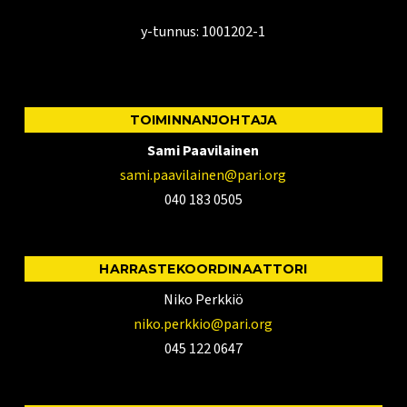
y-tunnus: 1001202-1
TOIMINNANJOHTAJA
Sami Paavilainen
sami.paavilainen@pari.org
040 183 0505
HARRASTEKOORDINAATTORI
Niko Perkkiö
niko.perkkio@pari.org
045 122 0647