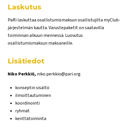
Laskutus
PaRi laskuttaa osallistumismaksun osallistujilta myClub-
järjestelmän kautta. Varustepaketit on saatavilla
toiminnan alkuun mennessä. Luovutus
osallistumismaksun maksaneille.
Lisätiedot
Niko Perkkiö,
niko.perkkio@pari.org
konseptin sisältö
ilmoittautuminen
koordinointi
ryhmät
kenttätoiminta