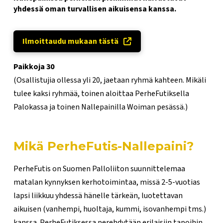
yhdessä oman turvallisen aikuisensa kanssa.
Ilmoittaudu mukaan tästä
Paikkoja 30
(Osallistujia ollessa yli 20, jaetaan ryhmä kahteen. Mikäli
tulee kaksi ryhmää, toinen aloittaa PerheFutiksella
Palokassa ja toinen Nallepainilla Woiman pesässä.)
Mikä PerheFutis-Nallepaini?
PerheFutis on Suomen Palloliiton suunnittelemaa
matalan kynnyksen kerhotoimintaa, missä 2-5-vuotias
lapsi liikkuu yhdessä hänelle tärkeän, luotettavan
aikuisen (vanhempi, huoltaja, kummi, isovanhempi tms.)
kanssa. PerheFutiksessa perehdytään erilaisiin tapoihin