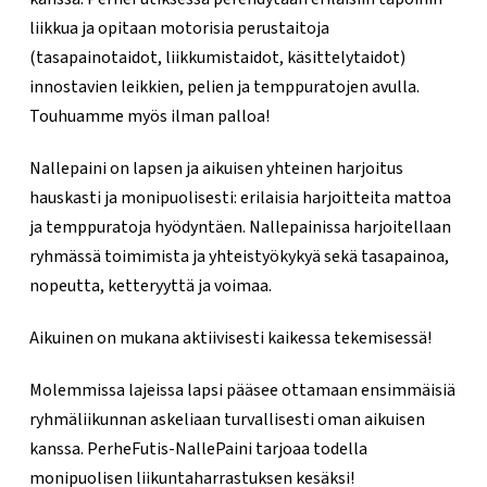
liikkua ja opitaan motorisia perustaitoja
(tasapainotaidot, liikkumistaidot, käsittelytaidot)
innostavien leikkien, pelien ja temppuratojen avulla.
Touhuamme myös ilman palloa!
Nallepaini on lapsen ja aikuisen yhteinen harjoitus
hauskasti ja monipuolisesti: erilaisia harjoitteita mattoa
ja temppuratoja hyödyntäen. Nallepainissa harjoitellaan
ryhmässä toimimista ja yhteistyökykyä sekä tasapainoa,
nopeutta, ketteryyttä ja voimaa.
Aikuinen on mukana aktiivisesti kaikessa tekemisessä!
Molemmissa lajeissa lapsi pääsee ottamaan ensimmäisiä
ryhmäliikunnan askeliaan turvallisesti oman aikuisen
kanssa. PerheFutis-NallePaini tarjoaa todella
monipuolisen liikuntaharrastuksen kesäksi!