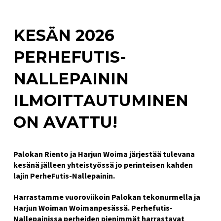
KESÄN 2026
PERHEFUTIS-
NALLEPAININ
ILMOITTAUTUMINEN
ON AVATTU!
Palokan Riento ja Harjun Woima järjestää tulevana
kesänä jälleen yhteistyössä jo perinteisen kahden
lajin PerheFutis-Nallepainin.
Harrastamme vuoroviikoin Palokan tekonurmella ja
Harjun Woiman Woimanpesässä. Perhefutis-
Nallepainissa perheiden pienimmät harrastavat