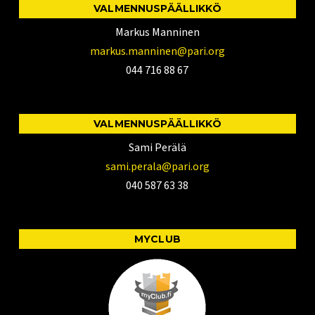
VALMENNUSPÄÄLLIKKÖ
Markus Manninen
markus.manninen@pari.org
044 716 88 67
VALMENNUSPÄÄLLIKKÖ
Sami Perälä
sami.perala@pari.org
040 587 63 38
MYCLUB