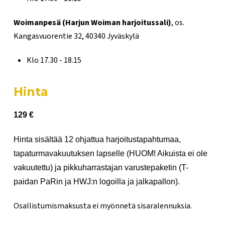
Woimanpesä (Harjun Woiman harjoitussali)
, os.
Kangasvuorentie 32, 40340 Jyväskylä
Klo 17.30 - 18.15
Hinta
129 €
Hinta sisältää 12 ohjattua harjoitustapahtumaa,
tapaturmavakuutuksen lapselle (HUOM! Aikuista ei ole
vakuutettu) ja pikkuharrastajan varustepaketin (T-
paidan PaRin ja HWJ:n logoilla ja jalkapallon).
Osallistumismaksusta ei myönnetä sisaralennuksia.