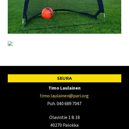
SEURA
Timo Laulainen
timo.laulainen@pari.org
Puh. 040 689 7047
Olavintie 1 B 18
40270 Palokka