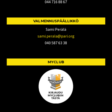
044 716 88 67
VALMENNUSPÄÄLLIKKÖ
Sami Perälä
sami.perala@pari.org
040 587 63 38
MYCLUB