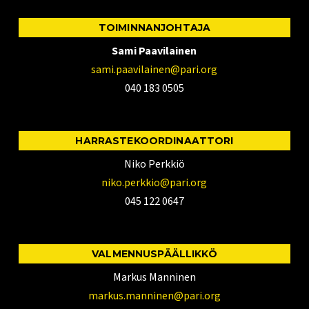
TOIMINNANJOHTAJA
Sami Paavilainen
sami.paavilainen@pari.org
040 183 0505
HARRASTEKOORDINAATTORI
Niko Perkkiö
niko.perkkio@pari.org
045 122 0647
VALMENNUSPÄÄLLIKKÖ
Markus Manninen
markus.manninen@pari.org