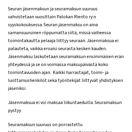
Seuran jäsenmaksun ja seuramaksun suuruus
vahvistetaan vuosittain Palokan Riento ry:n
syyskokouksessa. Seuran jäsenmaksu on aina
samansuuruinen riippumatta siitä, missä vaiheessa
toimintakautta pelaaja liittyy seuraan. Jäsenmaksua ei
palauteta, vaikka eroaisi seurasta kesken kauden.
Jäsenmaksu laskutetaan seuramaksun ensimmäisen erän
yhteydessä ja se on voimassa maksupäivästä koko
toimintavuoden ajan. Kaikki harrastajat, toimi- ja
luottamushenkilöt sekä työntekijät liittyvät yhdistyksen
jäseniksi.
Jäsenmaksua ei voi maksaa liikuntaeduilla. Seuramaksun
pystyy.
Seuramaksun suuruus on porrastettu