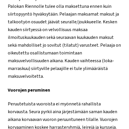
Palokan Riennolle tulee olla maksettuna ennen kuin
siirtopyyntö hyväksytään. Pelaajan maksamat maksut ja
talkootyön osuudet jäävät seuralle/joukkueelle. Kesken
kauden siirtyessä on velvollisuus maksaa
ilmoituskuukauden sekä seuraavan kuukauden maksut
sekä mahdolliset jo sovitut (tilatut) varusteet. Pelaaja on
oikeutettu osallistumaan toimintaan
maksuvelvollisuuden aikana. Kauden vaihteessa (loka-
marraskuu) siirtyville pelaajille ei tule ylimääräistä
maksuvelvoitetta.
Vuorojen peruminen
Peruutetuista vuoroista ei myönnetä rahallista
korvausta. Seura pyrkii aina järjestämään saman kauden
aikana korvaavan vuoron peruuntuneen tilalle. Vuorojen
korvaaminen koskee harrasteryhmiä, leirejä ja kursseja.