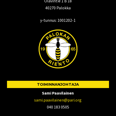
Olavintie 1 B 18
40270 Palokka
y-tunnus: 1001202-1
TOIMINNANJOHTAJA
Sami Paavilainen
sami.paavilainen@pari.org
040 183 0505