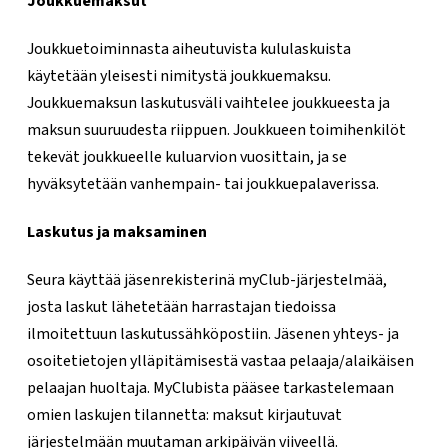
Joukkuemaksut
Joukkuetoiminnasta aiheutuvista kululaskuista
käytetään yleisesti nimitystä joukkuemaksu.
Joukkuemaksun laskutusväli vaihtelee joukkueesta ja
maksun suuruudesta riippuen. Joukkueen toimihenkilöt
tekevät joukkueelle kuluarvion vuosittain, ja se
hyväksytetään vanhempain- tai joukkuepalaverissa.
Laskutus ja maksaminen
Seura käyttää jäsenrekisterinä myClub-järjestelmää,
josta laskut lähetetään harrastajan tiedoissa
ilmoitettuun laskutussähköpostiin. Jäsenen yhteys- ja
osoitetietojen ylläpitämisestä vastaa pelaaja/alaikäisen
pelaajan huoltaja. MyClubista pääsee tarkastelemaan
omien laskujen tilannetta: maksut kirjautuvat
järjestelmään muutaman arkipäivän viiveellä.