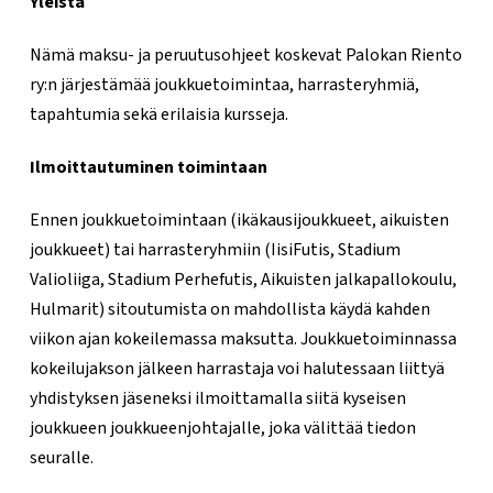
Yleistä
Nämä maksu- ja peruutusohjeet koskevat Palokan Riento
ry:n järjestämää joukkuetoimintaa, harrasteryhmiä,
tapahtumia sekä erilaisia kursseja.
Ilmoittautuminen toimintaan
Ennen joukkuetoimintaan (ikäkausijoukkueet, aikuisten
joukkueet) tai harrasteryhmiin (IisiFutis, Stadium
Valioliiga, Stadium Perhefutis, Aikuisten jalkapallokoulu,
Hulmarit) sitoutumista on mahdollista käydä kahden
viikon ajan kokeilemassa maksutta. Joukkuetoiminnassa
kokeilujakson jälkeen harrastaja voi halutessaan liittyä
yhdistyksen jäseneksi ilmoittamalla siitä kyseisen
joukkueen joukkueenjohtajalle, joka välittää tiedon
seuralle.