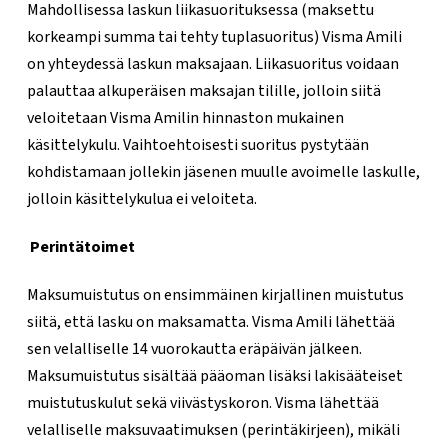
Mahdollisessa laskun liikasuorituksessa (maksettu
korkeampi summa tai tehty tuplasuoritus) Visma Amili
on yhteydessä laskun maksajaan. Liikasuoritus voidaan
palauttaa alkuperäisen maksajan tilille, jolloin siitä
veloitetaan Visma Amilin hinnaston mukainen
käsittelykulu. Vaihtoehtoisesti suoritus pystytään
kohdistamaan jollekin jäsenen muulle avoimelle laskulle,
jolloin käsittelykulua ei veloiteta.
Perintätoimet
Maksumuistutus on ensimmäinen kirjallinen muistutus
siitä, että lasku on maksamatta. Visma Amili lähettää
sen velalliselle 14 vuorokautta eräpäivän jälkeen.
Maksumuistutus sisältää pääoman lisäksi lakisääteiset
muistutuskulut sekä viivästyskoron. Visma lähettää
velalliselle maksuvaatimuksen (perintäkirjeen), mikäli