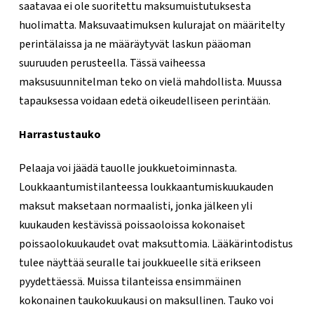
saatavaa ei ole suoritettu maksumuistutuksesta
huolimatta. Maksuvaatimuksen kulurajat on määritelty
perintälaissa ja ne määräytyvät laskun pääoman
suuruuden perusteella. Tässä vaiheessa
maksusuunnitelman teko on vielä mahdollista. Muussa
tapauksessa voidaan edetä oikeudelliseen perintään.
Harrastustauko
Pelaaja voi jäädä tauolle joukkuetoiminnasta.
Loukkaantumistilanteessa loukkaantumiskuukauden
maksut maksetaan normaalisti, jonka jälkeen yli
kuukauden kestävissä poissaoloissa kokonaiset
poissaolokuukaudet ovat maksuttomia. Lääkärintodistus
tulee näyttää seuralle tai joukkueelle sitä erikseen
pyydettäessä. Muissa tilanteissa ensimmäinen
kokonainen taukokuukausi on maksullinen. Tauko voi