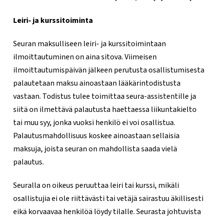
Leiri- ja kurssitoiminta
Seuran maksulliseen leiri- ja kurssitoimintaan
ilmoittautuminen on aina sitova. Viimeisen
ilmoittautumispäivän jälkeen perutusta osallistumisesta
palautetaan maksu ainoastaan lääkärintodistusta
vastaan. Todistus tulee toimittaa seura-assistentille ja
siitä on ilmettävä palautusta haettaessa liikuntakielto
tai muu syy, jonka vuoksi henkilö ei voi osallistua.
Palautusmahdollisuus koskee ainoastaan sellaisia
maksuja, joista seuran on mahdollista saada vielä
palautus.
Seuralla on oikeus peruuttaa leiri tai kurssi, mikäli
osallistujia ei ole riittävästi tai vetäjä sairastuu äkillisesti
eikä korvaavaa henkilöä löydy tilalle. Seurasta johtuvista