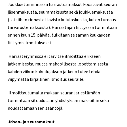
Joukkuetoiminnassa harrastusmaksut koostuvat seuran
jäsenmaksusta, seuramaksusta sekä joukkuemaksusta
(tai siihen rinnastettavista kululaskuista, kuten turnaus-
tai varustemaksuista). Harrastajan liittyessä toimintaan
ennen kuun 15. päivää, tulkitaan se saman kuukauden
liittymisilmoitukseksi.
Harrasteryhmissä ei tarvitse ilmoittaa erikseen
jatkamisesta, mutta mahdollisesta lopettamisesta
kahden viikon kokeilujakson jälkeen tulee tehdä
viipymättä kirjallinen ilmoitus seuralle.
Ilmoittautumalla mukaan seuran järjestämään
toimintaan sitoudutaan yhdistyksen maksuihin sekä
noudattamaan sen sääntöjä.
Jäsen- ja seuramaksut