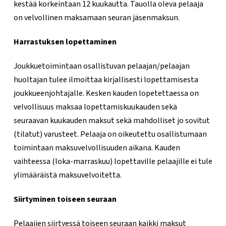
kestää korkeintaan 12 kuukautta. Tauolla oleva pelaaja
on velvollinen maksamaan seuran jäsenmaksun.
Harrastuksen lopettaminen
Joukkuetoimintaan osallistuvan pelaajan/pelaajan
huoltajan tulee ilmoittaa kirjallisesti lopettamisesta
joukkueenjohtajalle. Kesken kauden lopetettaessa on
velvollisuus maksaa lopettamiskuukauden sekä
seuraavan kuukauden maksut sekä mahdolliset jo sovitut
(tilatut) varusteet. Pelaaja on oikeutettu osallistumaan
toimintaan maksuvelvollisuuden aikana. Kauden
vaihteessa (loka-marraskuu) lopettaville pelaajille ei tule
ylimääräistä maksuvelvoitetta.
Siirtyminen toiseen seuraan
Pelaajien siirtyessä toiseen seuraan kaikki maksut