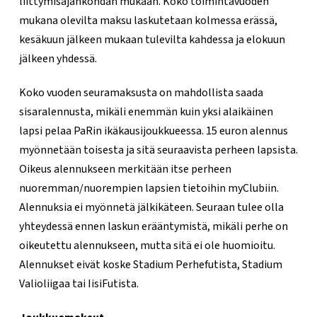
liittymisajankohdan mukaan. Koko toimintavuoden
mukana olevilta maksu laskutetaan kolmessa erässä,
kesäkuun jälkeen mukaan tulevilta kahdessa ja elokuun
jälkeen yhdessä.
Koko vuoden seuramaksusta on mahdollista saada
sisaralennusta, mikäli enemmän kuin yksi alaikäinen
lapsi pelaa PaRin ikäkausijoukkueessa. 15 euron alennus
myönnetään toisesta ja sitä seuraavista perheen lapsista.
Oikeus alennukseen merkitään itse perheen
nuoremman/nuorempien lapsien tietoihin myClubiin.
Alennuksia ei myönnetä jälkikäteen. Seuraan tulee olla
yhteydessä ennen laskun erääntymistä, mikäli perhe on
oikeutettu alennukseen, mutta sitä ei ole huomioitu.
Alennukset eivät koske Stadium Perhefutista, Stadium
Valioliigaa tai IisiFutista.