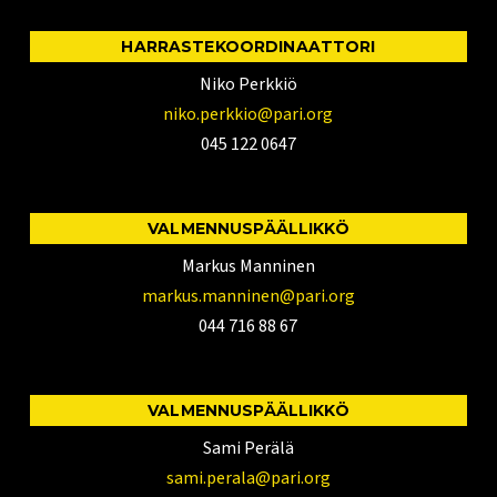
HARRASTEKOORDINAATTORI
Niko Perkkiö
niko.perkkio@pari.org
045 122 0647
VALMENNUSPÄÄLLIKKÖ
Markus Manninen
markus.manninen@pari.org
044 716 88 67
VALMENNUSPÄÄLLIKKÖ
Sami Perälä
sami.perala@pari.org