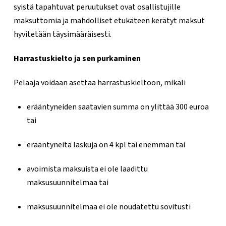
syistä tapahtuvat peruutukset ovat osallistujille
maksuttomia ja mahdolliset etukäteen kerätyt maksut
hyvitetään täysimääräisesti.
Harrastuskielto ja sen purkaminen
Pelaaja voidaan asettaa harrastuskieltoon, mikäli
erääntyneiden saatavien summa on ylittää 300 euroa
tai
erääntyneitä laskuja on 4 kpl tai enemmän tai
avoimista maksuista ei ole laadittu
maksusuunnitelmaa tai
maksusuunnitelmaa ei ole noudatettu sovitusti