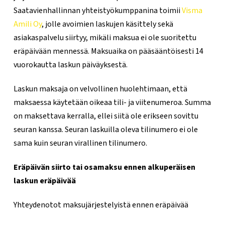
Saatavienhallinnan yhteistyökumppanina toimii
Visma
Amili Oy
, jolle avoimien laskujen käsittely sekä
asiakaspalvelu siirtyy, mikäli maksua ei ole suoritettu
eräpäivään mennessä. Maksuaika on pääsääntöisesti 14
vuorokautta laskun päiväyksestä.
Laskun maksaja on velvollinen huolehtimaan, että
maksaessa käytetään oikeaa tili- ja viitenumeroa. Summa
on maksettava kerralla, ellei siitä ole erikseen sovittu
seuran kanssa. Seuran laskuilla oleva tilinumero ei ole
sama kuin seuran virallinen tilinumero.
Eräpäivän siirto tai osamaksu ennen alkuperäisen
laskun eräpäivää
Yhteydenotot maksujärjestelyistä ennen eräpäivää