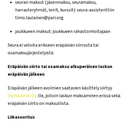
seuran maksut (jäsenmaksu, seuramaksu,
harrasteryhmät, leirit, kurssit): seura-assistenttiin
timo.laulainen@pari.org
joukkueen maksut: joukkueen rahastonhoitajaan
Seura ei veloita erikseen eräpäivän siirrosta tai
osamaksujärjestelyistä.
Eräpäivän siirto tai osamaksu alkuperäisen laskun
eräpäivän jälkeen
Eräpäivän jälkeen avoimien saatavien käsittely siirtyy
Visma Amili Oy
:lle, jolloin laskun maksaminen erissä sekä
eräpäivän siirto on maksullista.
Liikasuoritus