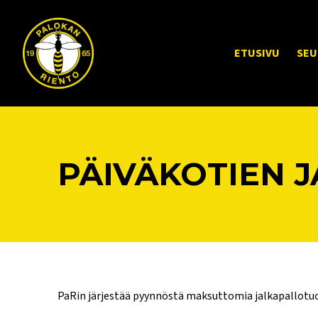
ETUSIVU
SEU
PÄIVÄKOTIEN 
PaRin järjestää pyynnöstä maksuttomia jalkapallotuok