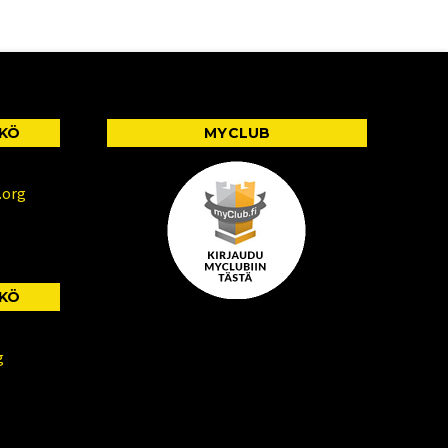
KKÖ
MYCLUB
.org
KKÖ
g