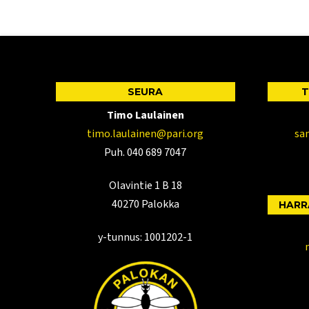
SEURA
T
Timo Laulainen
timo.laulainen@pari.org
sa
Puh. 040 689 7047
Olavintie 1 B 18
40270 Palokka
HARR
y-tunnus: 1001202-1