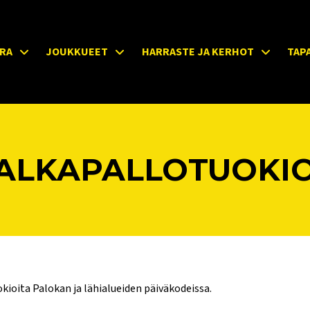
RA
JOUKKUEET
HARRASTE JA KERHOT
TAP
JALKAPALLOTUOKI
ioita Palokan ja lähialueiden päiväkodeissa.