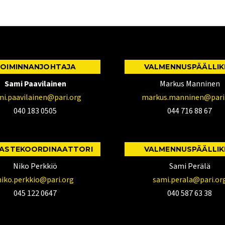
OIMINNANJOHTAJA
VALMENNUSPÄÄLLI
Sami Paavilainen
Markus Manninen
mi.paavilainen@pari.org
markus.manninen@pari
040 183 0505
044 716 88 67
ASTEKOORDINAATTORI
VALMENNUSPÄÄLLI
Niko Perkkiö
Sami Perälä
niko.perkkio@pari.org
sami.perala@pari.or
045 122 0647
040 587 63 38