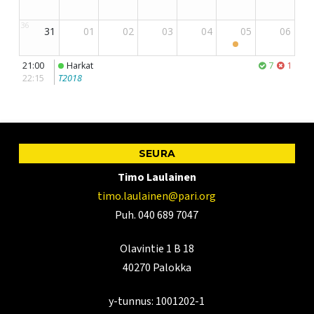
SEURA
Timo Laulainen
timo.laulainen@pari.org
Puh. 040 689 7047
Olavintie 1 B 18
40270 Palokka
y-tunnus: 1001202-1