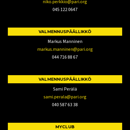
niko.perkkio@pari.org
045 122 0647
VALMENNUSPÄÄLLIKKÖ
Markus Manninen
markus.manninen@pari.org
044 716 88 67
VALMENNUSPÄÄLLIKKÖ
Sami Perälä
sami.perala@pari.org
040 587 63 38
MYCLUB