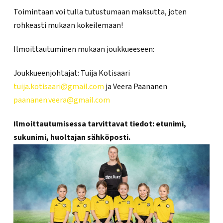
Toimintaan voi tulla tutustumaan maksutta, joten
rohkeasti mukaan kokeilemaan!
Ilmoittautuminen mukaan joukkueeseen:
Joukkueenjohtajat: Tuija Kotisaari
tuija.kotisaari@gmail.com
ja Veera Paananen
paananen.veera@gmail.com
Ilmoittautumisessa tarvittavat tiedot: etunimi,
sukunimi, huoltajan sähköposti.