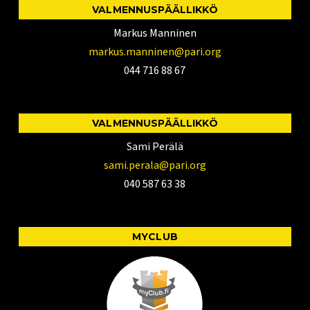
VALMENNUSPÄÄLLIKKÖ
Markus Manninen
markus.manninen@pari.org
044 716 88 67
VALMENNUSPÄÄLLIKKÖ
Sami Perälä
sami.perala@pari.org
040 587 63 38
MYCLUB