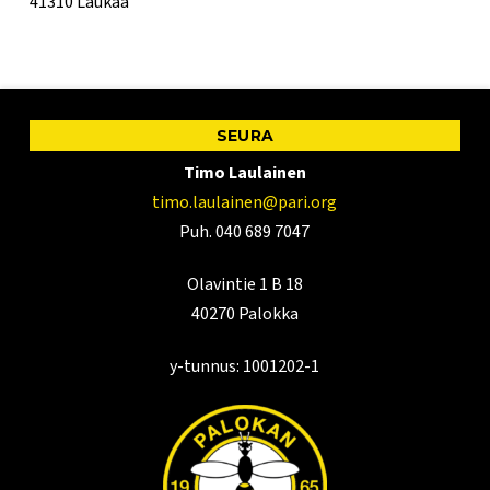
41310 Laukaa
SEURA
Timo Laulainen
timo.laulainen@pari.org
Puh. 040 689 7047
Olavintie 1 B 18
40270 Palokka
y-tunnus: 1001202-1