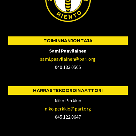
TOIMINNANJOHTAJA
Sami Paavilainen
sami.paavilainen@pari.org
040 183 0505
HARRASTEKOORDINAATTORI
Niko Perkkiö
niko.perkkio@pari.org
045 122 0647