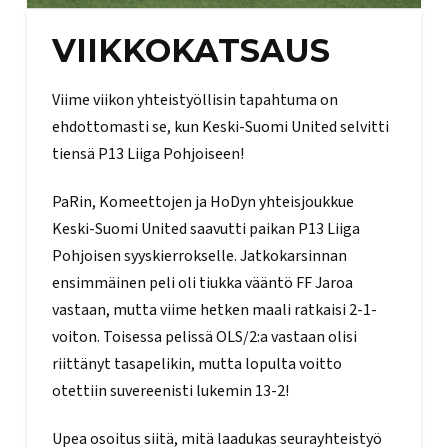
VIIKKOKATSAUS
Viime viikon yhteistyöllisin tapahtuma on
ehdottomasti se, kun Keski-Suomi United selvitti
tiensä P13 Liiga Pohjoiseen!
PaRin, Komeettojen ja HoDyn yhteisjoukkue
Keski-Suomi United saavutti paikan P13 Liiga
Pohjoisen syyskierrokselle. Jatkokarsinnan
ensimmäinen peli oli tiukka vääntö FF Jaroa
vastaan, mutta viime hetken maali ratkaisi 2-1-
voiton. Toisessa pelissä OLS/2:a vastaan olisi
riittänyt tasapelikin, mutta lopulta voitto
otettiin suvereenisti lukemin 13-2!
Upea osoitus siitä, mitä laadukas seurayhteistyö