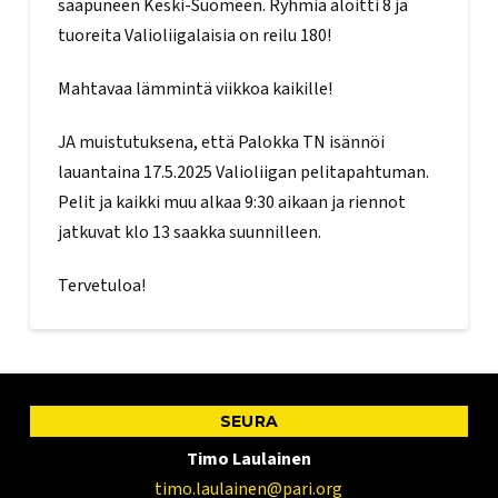
saapuneen Keski-Suomeen. Ryhmiä aloitti 8 ja
tuoreita Valioliigalaisia on reilu 180!
Mahtavaa lämmintä viikkoa kaikille!
JA muistutuksena, että Palokka TN isännöi
lauantaina 17.5.2025 Valioliigan pelitapahtuman.
Pelit ja kaikki muu alkaa 9:30 aikaan ja riennot
jatkuvat klo 13 saakka suunnilleen.
Tervetuloa!
SEURA
Timo Laulainen
timo.laulainen@pari.org