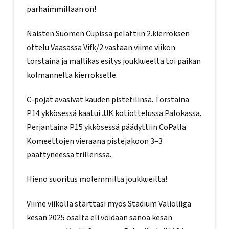
parhaimmillaan on!
Naisten Suomen Cupissa pelattiin 2.kierroksen
ottelu Vaasassa Vifk/2 vastaan viime viikon
torstaina ja mallikas esitys joukkueelta toi paikan
kolmannelta kierrokselle.
C-pojat avasivat kauden pistetilinsä. Torstaina
P14 ykkösessä kaatui JJK kotiottelussa Palokassa.
Perjantaina P15 ykkösessä päädyttiin CoPalla
Komeettojen vieraana pistejakoon 3–3
päättyneessä trillerissä.
Hieno suoritus molemmilta joukkueilta!
Viime viikolla starttasi myös Stadium Valioliiga
kesän 2025 osalta eli voidaan sanoa kesän