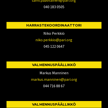
sami.paavilainen@pari.org
040 183 0505
HARRASTEKOORDINAATTORI
Niko Perkkiö
niko.perkkio@pari.org
045 122 0647
VALMENNUSPÄÄLLIKKÖ
Markus Manninen
markus.manninen@pari.org
044 716 88 67
VALMENNUSPÄÄLLIKKÖ