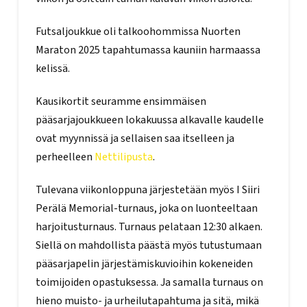
Futsaljoukkue oli talkoohommissa Nuorten
Maraton 2025 tapahtumassa kauniin harmaassa
kelissä.
Kausikortit seuramme ensimmäisen
pääsarjajoukkueen lokakuussa alkavalle kaudelle
ovat myynnissä ja sellaisen saa itselleen ja
perheelleen
Nettilipusta
.
Tulevana viikonloppuna järjestetään myös I Siiri
Perälä Memorial-turnaus, joka on luonteeltaan
harjoitusturnaus. Turnaus pelataan 12:30 alkaen.
Siellä on mahdollista päästä myös tutustumaan
pääsarjapelin järjestämiskuvioihin kokeneiden
toimijoiden opastuksessa. Ja samalla turnaus on
hieno muisto- ja urheilutapahtuma ja sitä, mikä