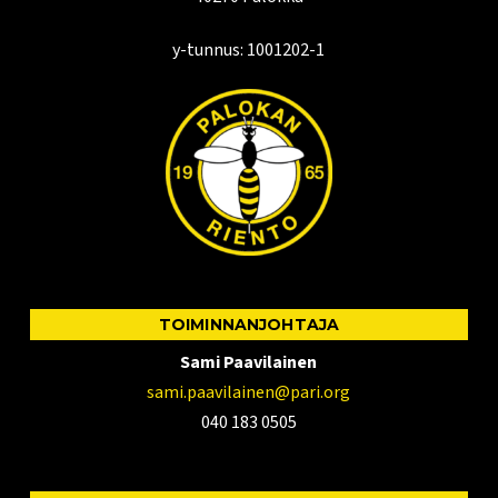
y-tunnus: 1001202-1
TOIMINNANJOHTAJA
Sami Paavilainen
sami.paavilainen@pari.org
040 183 0505