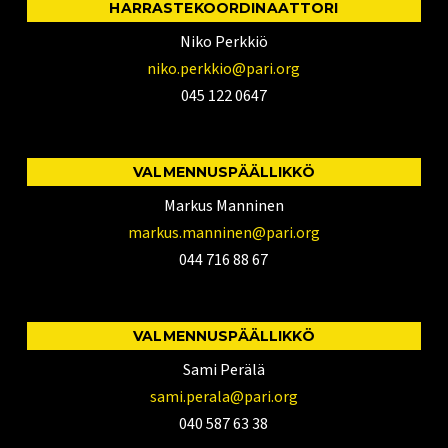
HARRASTEKOORDINAATTORI
Niko Perkkiö
niko.perkkio@pari.org
045 122 0647
VALMENNUSPÄÄLLIKKÖ
Markus Manninen
markus.manninen@pari.org
044 716 88 67
VALMENNUSPÄÄLLIKKÖ
Sami Perälä
sami.perala@pari.org
040 587 63 38