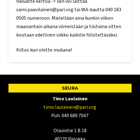
haluatte kertoa -> sen voi laittaa
sami.paavilainen@pari.org tai WA-kautta 040 183
0505 numeroon. Mielellään aina kunkin viikon
maanantain aikana viimeistään ja tiistaina sitten
kootaan edellinen viikko kaikille fiilisteltäväksi.
Kiitos kun olette mukana!
SEURA
Timo Laulainen
timo.laulainen@pari.org
Puh. 040 689 7047
Olavintie 1 B 18
40270 Palokka