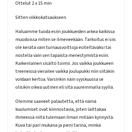
Ottelut 2 x 15 min
Sitten viikkokatsaukseen.
Haluamme tuoda esiin joukkueiden arkea kaikissa
muodoissa miten se ilmeneekään. Tarkoitus ei siis
ole kerätä vain turnausvoittoja esiteltäväksi tai
nostella vain sen tapaista menestymistä esiin.
Kaikenlainen sisältö toimii. Jos vaikka joukkueen
treeneissä vierailee vaikka joulupukki niin siitäkin
voidaan kertoa. Varsinkin näin syyskuussa se
olisikin oikea uutinen eli sitä suuremmalla syyllä.
Olemme saaneet palautetta, että nämä
kuulumiset ovat kiinnostavia, joten laittakaa
ihmeessä niitä tulemaan ilman mitään kynnystä.
Kuva tai pari mukana ja pieni tarina, minkä