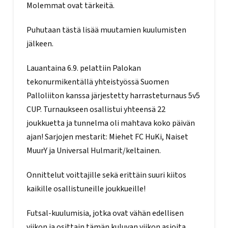
Molemmat ovat tärkeitä.
Puhutaan tästä lisää muutamien kuulumisten
jälkeen.
Lauantaina 6.9. pelattiin Palokan
tekonurmikentällä yhteistyössä Suomen
Palloliiton kanssa järjestetty harrasteturnaus 5v5
CUP. Turnaukseen osallistui yhteensä 22
joukkuetta ja tunnelma oli mahtava koko päivän
ajan! Sarjojen mestarit: Miehet FC HuKi, Naiset
MuurY ja Universal Hulmarit/keltainen.
Onnittelut voittajille sekä erittäin suuri kiitos
kaikille osallistuneille joukkueille!
Futsal-kuulumisia, jotka ovat vähän edellisen
viikon ja osittain tämän kuluvan viikon asioita.