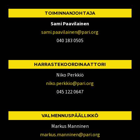
TOIMINNANJOHTAJA
Sami Paavilainen
sami.paavilainen@pari.org
040 183 0505
HARRASTEKOORDINAATTORI
Niko Perkkiö
niko.perkkio@pari.org
045 122 0647
VALMENNUSPÄÄLLIKKÖ
Markus Manninen
markus.manninen@pari.org