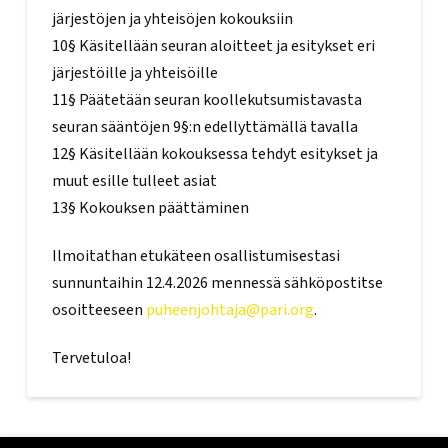
järjestöjen ja yhteisöjen kokouksiin
10§ Käsitellään seuran aloitteet ja esitykset eri
järjestöille ja yhteisöille
11§ Päätetään seuran koollekutsumistavasta
seuran sääntöjen 9§:n edellyttämällä tavalla
12§ Käsitellään kokouksessa tehdyt esitykset ja
muut esille tulleet asiat
13§ Kokouksen päättäminen
Ilmoitathan etukäteen osallistumisestasi
sunnuntaihin 12.4.2026 mennessä sähköpostitse
osoitteeseen
puheenjohtaja@pari.org
.
Tervetuloa!