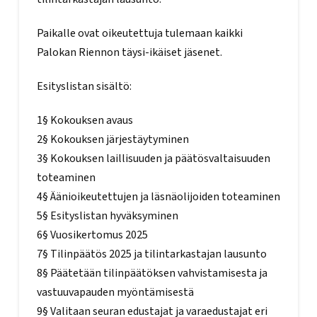
Paikalle ovat oikeutettuja tulemaan kaikki
Palokan Riennon täysi-ikäiset jäsenet.
Esityslistan sisältö:
1§ Kokouksen avaus
2§ Kokouksen järjestäytyminen
3§ Kokouksen laillisuuden ja päätösvaltaisuuden
toteaminen
4§ Äänioikeutettujen ja läsnäolijoiden toteaminen
5§ Esityslistan hyväksyminen
6§ Vuosikertomus 2025
7§ Tilinpäätös 2025 ja tilintarkastajan lausunto
8§ Päätetään tilinpäätöksen vahvistamisesta ja
vastuuvapauden myöntämisestä
9§ Valitaan seuran edustajat ja varaedustajat eri