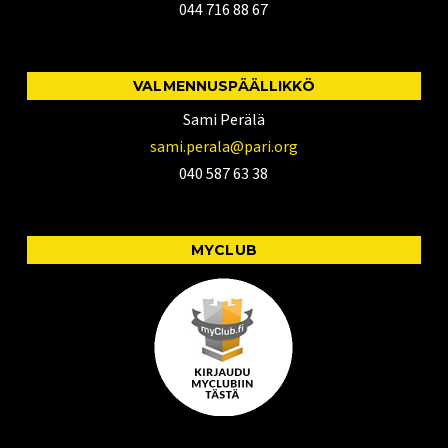
044 716 88 67
VALMENNUSPÄÄLLIKKÖ
Sami Perälä
sami.perala@pari.org
040 587 63 38
MYCLUB