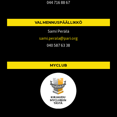
044 716 88 67
VALMENNUSPÄÄLLIKKÖ
Sami Perälä
sami.perala@pari.org
040 587 63 38
MYCLUB