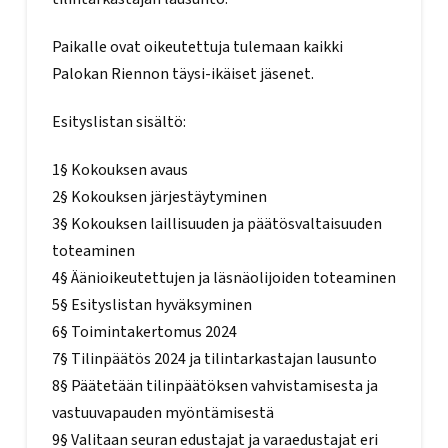
Paikalle ovat oikeutettuja tulemaan kaikki
Palokan Riennon täysi-ikäiset jäsenet.
Esityslistan sisältö:
1§ Kokouksen avaus
2§ Kokouksen järjestäytyminen
3§ Kokouksen laillisuuden ja päätösvaltaisuuden
toteaminen
4§ Äänioikeutettujen ja läsnäolijoiden toteaminen
5§ Esityslistan hyväksyminen
6§ Toimintakertomus 2024
7§ Tilinpäätös 2024 ja tilintarkastajan lausunto
8§ Päätetään tilinpäätöksen vahvistamisesta ja
vastuuvapauden myöntämisestä
9§ Valitaan seuran edustajat ja varaedustajat eri