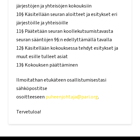
järjestöjen ja yhteisöjen kokouksiin
10§ Käsitellään seuran aloitteet ja esitykset eri
järjestöille ja yhteisöille
11§ Päätetään seuran koollekutsumistavasta
seuran sääntöjen 9§:n edellyttämällä tavalla
12§ Käsitellään kokouksessa tehdyt esitykset ja
muut esille tulleet asiat
13§ Kokouksen päättäminen
Ilmoitathan etukäteen osallistumisestasi
sähköpostitse
osoitteeseen
puheenjohtaja@pari.org
.
Tervetuloa!