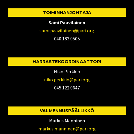
TOIMINNANJOHTAJA
Sami Paavilainen
sami.paavilainen@pari.org
040 183 0505
HARRASTEKOORDINAATTORI
Niko Perkkiö
niko.perkkio@pari.org
045 122 0647
VALMENNUSPÄÄLLIKKÖ
Markus Manninen
markus.manninen@pari.org