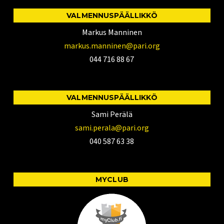
VALMENNUSPÄÄLLIKKÖ
Markus Manninen
markus.manninen@pari.org
044 716 88 67
VALMENNUSPÄÄLLIKKÖ
Sami Perälä
sami.perala@pari.org
040 587 63 38
MYCLUB