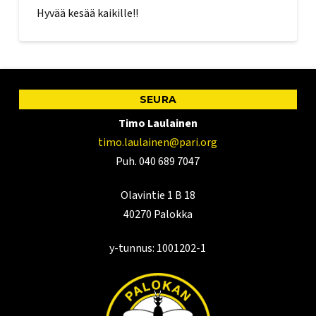
Hyvää kesää kaikille!!
SEURA
Timo Laulainen
timo.laulainen@pari.org
Puh. 040 689 7047
Olavintie 1 B 18
40270 Palokka
y-tunnus: 1001202-1