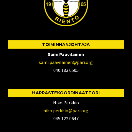
TOIMINNANJOHTAJA
Sami Paavilainen
sami.paavilainen@pari.org
040 183 0505
HARRASTEKOORDINAATTORI
Niko Perkkiö
niko.perkkio@pari.org
045 122 0647